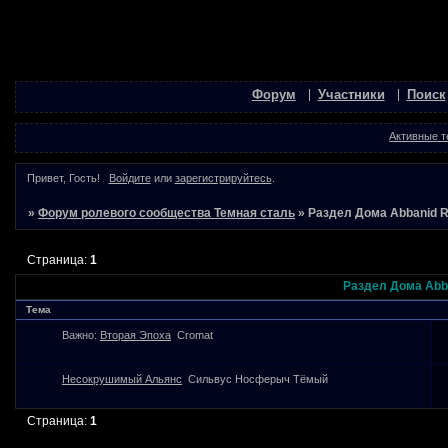
Форум
Участники
Поиск
Активные 
Привет, Гость!
Войдите
или
зарегистрируйтесь
.
»
Форум ролевого сообщества Темная сталь
»
Раздел Дома Abbanid 
Страница:
1
Раздел Дома Abb
Тема
Важно:
Вторая Эпоха
Cromat
Несокрушимый Альянс
Сильвус Носферыч Тёмый
Страница:
1