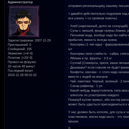
Администратор
отправил региональщику нашему письмо
+ давайте действительно подумаем над ед
все узнать + со срояком помочь)
- Хлеб (нарезанный, долго не сохнущий) -
- Супы с лапшой, вроде галины бланки, р
- Питьевая вода, вообще надо бы найти н
прибытия, емкость всегда нужна.
Зарегистрирован
: 2007-11-29
- Консервы (1 чип еды) - фаршированный 
Приглашений:
0
Сообщений:
195
шт
Уважение:
[+4/-0]
- Консервы (моя слабость - сайра, семга
Позитив:
[+20/-0]
- Яблоки и пр. фрукты - 3-5 кг
Провел на форуме:
- Сухпай (Сникерсы, орехи, ваши личные
20 часов 48 минут
- Дошираки? если совсем не будет времени
Последний визит:
- Конфеты, кексики - с этого надо начин
2010-11-28 00:01:02
вместе с водой на вокзале.
- Чай, пакетики. Черный, зеленый - 2 пач
- Сахар рафинад - 1 уп.
- Какой-нибудь жароутолитель типа кваса
- алкоголь по усмотрению каждого.
Пожалуй куплю примус, ибо костер раско
может быть удасться присоединиться к и
У нас должен быть котелок, для супа и 
пластиковые, миски надо мыть - это тр
крыши.
0