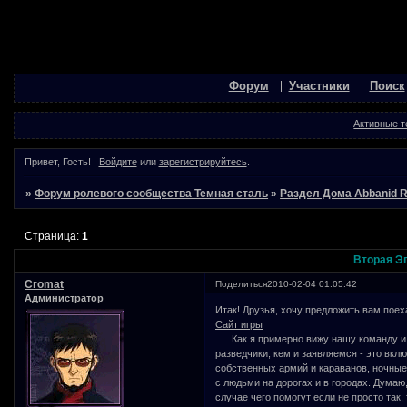
Форум
Участники
Поиск
Активные 
Привет, Гость!
Войдите
или
зарегистрируйтесь
.
»
Форум ролевого сообщества Темная сталь
»
Раздел Дома Abbanid 
Страница:
1
Вторая Э
Cromat
Поделиться
2010-02-04 01:05:42
Администратор
Итак! Друзья, хочу предложить вам поех
Сайт игры
Как я примерно вижу нашу команду и н
разведчики, кем и заявляемся - это вкл
собственных армий и караванов, ночные
с людьми на дорогах и в городах. Думаю,
случае чего помогут если не просто так,