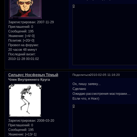
0
Зарегистрирован
: 2007-11-29
Приглашений:
0
Сообщений:
195
Уважение:
[+4/-0]
Позитив:
[+20/-0]
Провел на форуме:
20 часов 48 минут
Последний визит:
2010-11-28 00:01:02
Сильвус Носферыч Тёмый
Поделиться
2010-02-05 11:16:20
Член Внутреннего Круга
Ок, пишу заявку...
Сделано
Ожидаю рассмотрения мастерами....
Если что, я Нокт)
0
Зарегистрирован
: 2008-03-20
Приглашений:
0
Сообщений:
195
Уважение:
[+13/-1]