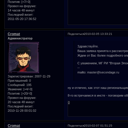
Позитив:
[+7/-0]
Провел на форуме:
14 часов 48 минут
Последний визит:
2011-05-20 17:36:52
Cromat
Поделиться
2010-02-05 13:33:21
Администратор
Здравствуйте.
Ваша заявка принята к рассмотре
Ждем от Вас более подробного оп
С уважением, МГ РИ "Вторая Эпох
--
mailto: master@secondage.ru
Зарегистрирован
: 2007-11-29
Приглашений:
0
Сообщений:
195
ну и отлично, как этот наш региональщик
Уважение:
[+4/-0]
Позитив:
[+20/-0]
8-го встречаемся в инсте - поговорим об
Провел на форуме:
20 часов 48 минут
0
Последний визит:
2010-11-28 00:01:02
Cromat
Поделиться
2010-02-07 01:51:25