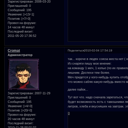
Зарегистрирован
: 2008-03-20
Приглашений:
0
Сообщений:
195
Уважение:
[+13/-1]
Позитив:
[+7/-0]
Провел на форуме:
14 часов 48 минут
Последний визит:
2011-05-20 17:36:52
Cromat
Поделиться
2010-02-04 17:54:19
Администратор
так... короче в людях союза места нет 
Из снаряги пишу мое мнение:
на команду 1 меч, 1 копье (по их правил
лишним. Доспехи тем более.
Меч придется у кого-нибудь купить отобр
что можно саблю какую-нибудь вместо м
далее пайок...
Зарегистрирован
: 2007-11-29
Тут вот что. надо сначала зарегаться, 
Приглашений:
0
Сообщений:
195
будет возможность есть с тамошними люд
Уважение:
[+4/-0]
литров, хлеба и вкусняшек на завтрак. эт
Позитив:
[+20/-0]
0
Провел на форуме:
20 часов 48 минут
Последний визит:
2010-11-28 00:01:02