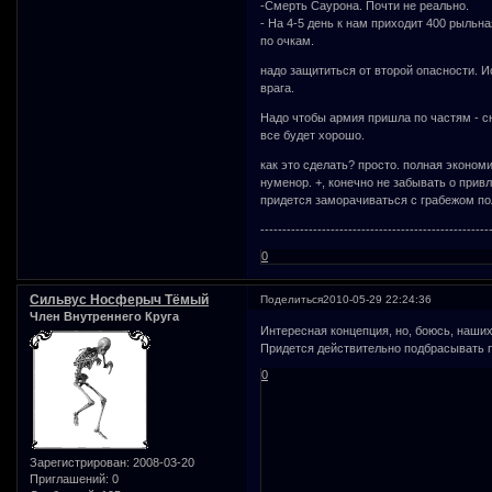
-Смерть Саурона. Почти не реально.
- На 4-5 день к нам приходит 400 рыльн
по очкам.
надо защититься от второй опасности. 
врага.
Надо чтобы армия пришла по частям - с
все будет хорошо.
как это сделать? просто. полная эконом
нуменор. +, конечно не забывать о прив
придется заморачиваться с грабежом по
----------------------------------------------------
0
Сильвус Носферыч Тёмый
Поделиться
2010-05-29 22:24:36
Член Внутреннего Круга
Интересная концепция, но, боюсь, наших
Придется действительно подбрасывать 
0
Зарегистрирован
: 2008-03-20
Приглашений:
0