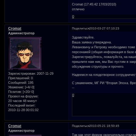
Cromat (17:45:42 17/03/2010)
отлично
0
Cromat
Поделиться
2010-03-27 07:10:23
Администратор
Здравствуйте.
Ваша заявка утверждена.
Левановичу и Петрову необходимо тоже 
персонажей (общая информация в базе е
Зарегистрируйтесь, пожалуйста, на наш
пришлите нам ник, мы Вас пустим в зак
обсуждение структуры и прочего.
Зарегистрирован
: 2007-11-29
Надеемся на плодотворное сотрудничес
Приглашений:
0
Сообщений:
195
С уважением, МГ РИ "Вторая Эпоха. Вре
Уважение:
[+4/-0]
--
Позитив:
[+20/-0]
0
Провел на форуме:
20 часов 48 минут
Последний визит:
2010-11-28 00:01:02
Cromat
Поделиться
2010-05-21 18:50:45
Администратор
Так как этот форум окончательно стал 