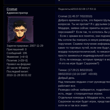
Cromat
Поделиться
2010-02-08 17:53:11
Администратор
Cromat (11:45:37 7/02/2010)
Доброго времени суток, это Кирилл Шуль
вопросов. Ты не против? Я с друзьями (
Мордоре, заявки сейчас приняты на рас
персонажей? Если так, то хотелось бы у
- Если с орками все понятно, они подчи
Мы хотели бы поиграть в некую разведку
поручения. Скажем получение информаци
Зарегистрирован
: 2007-11-29
каких-то торговых путей, если они будут,
Приглашений:
0
мордор полуигротехнический, то никаког
Сообщений:
195
просто заниматься индивидуальной охо
Уважение:
[+4/-0]
- Есть ли команды, которые приедут в м
Позитив:
[+20/-0]
-А кто на игре будет Сауроном?)
Провел на форуме:
20 часов 48 минут
Тинкас (17:29:21 8/02/2010)
Последний визит:
08/02/2010 (10:16 GMT +03:00)
2010-11-28 00:01:02
Добрый день.
Над темными людьми стоит руководство 
работают все.
Разведка сейчас набирается, подробнос
есть, люди - стопроцентные игроки.
Отдельные команды в Мордоре есть, коо
Сауроном на игре будет игрок, предста
хотя ее и так все знают.