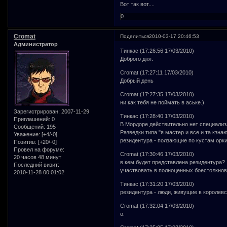
Вот так вот....
0
Cromat
Поделиться
2010-03-17 20:46:53
Администратор
Тинкас (17:26:56 17/03/2010)
Доброго дня.
Cromat (17:27:11 17/03/2010)
Добрый день
Cromat (17:27:35 17/03/2010)
ни как тебя не поймать в аське.)
Зарегистрирован
: 2007-11-29
Тинкас (17:28:40 17/03/2010)
Приглашений:
0
В Мордоре действительно нет специализ
Сообщений:
195
Разведки типа "я мастер и все и та кзнаю
Уважение:
[+4/-0]
резидентура - ползающие по кустам орк
Позитив:
[+20/-0]
Провел на форуме:
Cromat (17:30:46 17/03/2010)
20 часов 48 минут
в кем будет представлена резидентура? 
Последний визит:
участвовать в полноценных боестолкнов
2010-11-28 00:01:02
Тинкас (17:31:20 17/03/2010)
резидентура - люди, живущие в королев
Cromat (17:32:04 17/03/2010)
о.