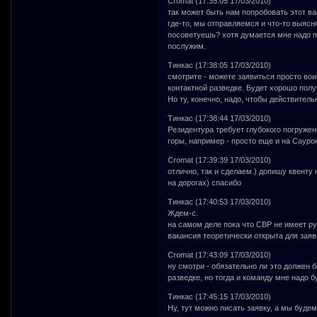
Cromat (17:35:05 17/03/2010)
так может быть нам попробовать этот вар
где-то, мы отправляемся и что-то выясн
посоветуешь? хотя думается мне надо п
послужим.
Тинкас (17:38:05 17/03/2010)
смотрите - можете заявиться просто вои
контактной разведке. Будет хорошо пол
Но ту, конечно, надо, чтобы действител
Тинкас (17:38:44 17/03/2010)
Резидентура требует глубокого погружен
горы, например - просто еще и на Сауро
Cromat (17:39:39 17/03/2010)
отлично, так и сделаем.) допишу квенту
на дорогах) спасибо
Тинкас (17:40:53 17/03/2010)
Ждем-с.
на самом деле пока что СВР не имеет ру
вакансия теоретически открыта для заяво
Cromat (17:43:09 17/03/2010)
ну смотри - обязательно ли это должен 
разведке, но тогда и команду мне надо б
Тинкас (17:45:15 17/03/2010)
Ну, тут можно писать заявку, а мы будем