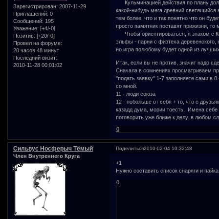
Кульминацией действия по плану должна
Зарегистрирован
: 2007-11-29
какой-нибудь мега древний светящийся ме
Приглашений:
0
тем более, что и так понятно что он бу
Сообщений:
195
просто памятник поставят прижизни, то 
Уважение:
[+4/-0]
Чтобы ориентироваться, я знаком с К
Позитив:
[+20/-0]
эльфы - парни с физтеха деревенского,
Провел на форуме:
но игра полюбому будет одной из лучших
20 часов 48 минут
Последний визит:
Итак, если вы не против, значит надо с
2010-11-28 00:01:02
Сначала в сомнениях просматриваем пра
''подать заявку'' 1-7 заполняете сами в 
со мной.
11 - люди союза
12 - побольше от себя + то, что с друз
казадд дума, мории тоесть. Имена себе 
поговорить уже ближе к делу. в любом с
0
Сильвус Носферыч Тёмый
Поделиться
2010-02-04 10:32:48
Член Внутреннего Круга
+1
Нужно составить список снаряги и пайка
0