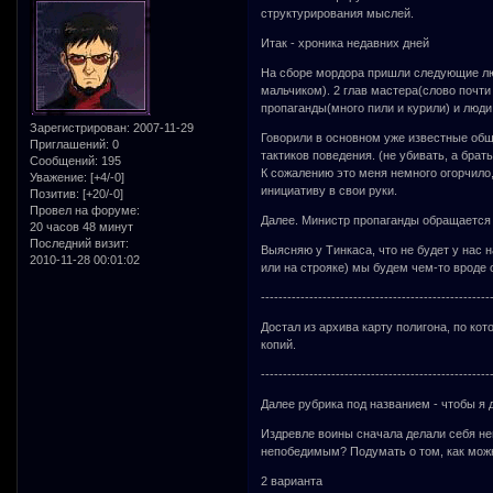
структурирования мыслей.
Итак - хроника недавних дней
На сборе мордора пришли следующие люди
мальчиком). 2 глав мастера(слово почти
пропаганды(много пили и курили) и люд
Зарегистрирован
: 2007-11-29
Говорили в основном уже известные общи
Приглашений:
0
тактиков поведения. (не убивать, а брать
Сообщений:
195
К сожалению это меня немного огорчило, 
Уважение:
[+4/-0]
инициативу в свои руки.
Позитив:
[+20/-0]
Провел на форуме:
Далее. Министр пропаганды обращается к
20 часов 48 минут
Последний визит:
Выясняю у Тинкаса, что не будет у нас н
2010-11-28 00:01:02
или на строяке) мы будем чем-то вроде 
----------------------------------------------------
Достал из архива карту полигона, по ко
копий.
----------------------------------------------------
Далее рубрика под названием - чтобы я
Издревле воины сначала делали себя не
непобедимым? Подумать о том, как можно
2 варианта