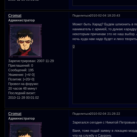
Cromat
Поделиться
2010-02-04 18:20:43
Администратор
Может быть Харад? Будем шпионить в по
наниматель с армией, то думаю харадру
некоторым причинам это не наш выбор. А
ночь куда нам надо будет и лихо творит
0
Зарегистрирован
: 2007-11-29
Приглашений:
0
Сообщений:
195
Уважение:
[+4/-0]
Позитив:
[+20/-0]
Провел на форуме:
20 часов 48 минут
Последний визит:
2010-11-28 00:01:02
Cromat
Поделиться
2010-02-04 21:26:22
Администратор
Зарегался сегодня с Никитой Петровым 
Ваня, тоже подай заявку в локацию мордо
что на службу к Саурону.