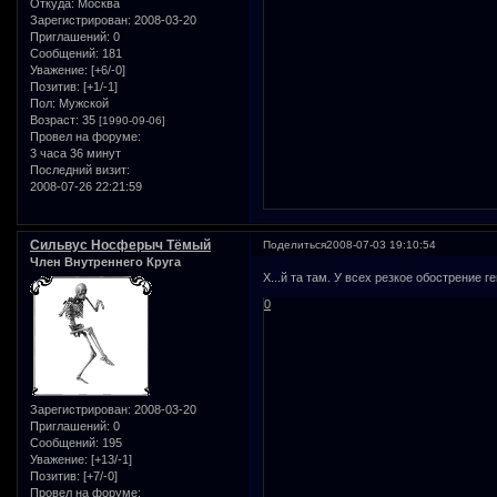
Откуда:
Москва
Зарегистрирован
: 2008-03-20
Приглашений:
0
Сообщений:
181
Уважение:
[+6/-0]
Позитив:
[+1/-1]
Пол:
Мужской
Возраст:
35
[1990-09-06]
Провел на форуме:
3 часа 36 минут
Последний визит:
2008-07-26 22:21:59
Сильвус Носферыч Тёмый
Поделиться
2008-07-03 19:10:54
Член Внутреннего Круга
Х...й та там. У всех резкое обострение г
0
Зарегистрирован
: 2008-03-20
Приглашений:
0
Сообщений:
195
Уважение:
[+13/-1]
Позитив:
[+7/-0]
Провел на форуме: