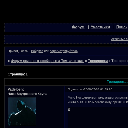
Форум
Участники
Поиск
Активные 
Привет, Гость!
Войдите
или
зарегистрируйтесь
.
»
Форум ролевого сообщества Темная сталь
»
Тренировки
»
Трениров
Страница:
1
Тренировка 
Vadeloenc
Поделиться
2008-07-03 01:39:20
Член Внутреннего Круга
Мы с Носферычем предлагаем устроить т
инста в 13 30 по московскому времени.В
0