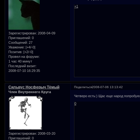
+1
Зарегистрирован
: 2008-04-09
Приглашений:
0
Сообщений:
27
Уважение:
[+4/-0]
Позитив:
[+2/-0]
Провел на форуме:
1 час 40 минут
Последний визит:
2008-07-10 16:29:35
Сильвус Носферыч Тёмый
Поделиться
2008-07-06 13:13:42
Член Внутреннего Круга
Четверо есть:) Щас еще народ попробую
0
Зарегистрирован
: 2008-03-20
Приглашений:
0