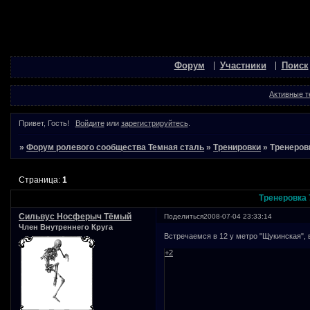
Форум
Участники
Поиск
Активные 
Привет, Гость!
Войдите
или
зарегистрируйтесь
.
»
Форум ролевого сообщества Темная сталь
»
Тренировки
»
Тренеров
Страница:
1
Тренеровка 
Сильвус Носферыч Тёмый
Поделиться
2008-07-04 23:33:14
Член Внутреннего Круга
Встречаемся в 12 у метро "Щукинская", 
+2