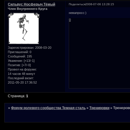
Сильвус Носферыч Тёмый
Поделиться
2008-07-06 13:28:15
Член Внутреннего Круга
невапросс:)
0
Зарегистрирован
: 2008-03-20
Приглашений:
0
Сообщений:
195
Уважение:
[+13/-1]
Позитив:
[+7/-0]
Провел на форуме:
14 часов 48 минут
Последний визит:
2011-05-20 17:36:52
Страница:
1
»
Форум ролевого сообщества Темная сталь
»
Тренировки
»
Тренеров