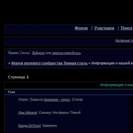
Форум
Участники
Поиск
Активные 
Привет, Гость!
Войдите
или
зарегистрируйтесь
.
»
Форум ролевого сообщества Темная сталь
»
Информация о нашей к
Страница:
1
Информация о наш
Тема
Опрос:
Закрыта
Название - опрос
Cromat
Дом Abbanid
Сильвус Носферыч Тёмый
Банда De'Gard
Vadeloenc