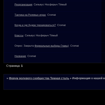
Реорганизация
Сильвус Носферыч Тёмый
Тактика на Ролевых играх
Cromat
Когда и где будем тренироваться?
Cromat
Классы
Сильвус Носферыч Тёмый
Опрос:
Закрыта
Формальные выборы Главы)
Cromat
Название
Cromat
Страница:
1
»
Форум ролевого сообщества Темная сталь
»
Информация о нашей к