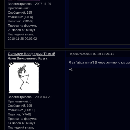
Зарегистрирован
: 2007-11-29
Приглашений:
0
Сообщений:
195
Уважение:
[+4/-0]
Позитив:
[+20/-0]
Провел на форуме:
20 часов 48 минут
Последний визит:
2010-11-28 00:01:02
Сильвус Носферыч Тёмый
Поделиться
2008-03-20 13:24:41
Член Внутреннего Круга
Я за "яйца лича"! В меру эпично, с юмо
+1
Зарегистрирован
: 2008-03-20
Приглашений:
0
Сообщений:
195
Уважение:
[+13/-1]
Позитив:
[+7/-0]
Провел на форуме:
14 часов 48 минут
Последний визит: