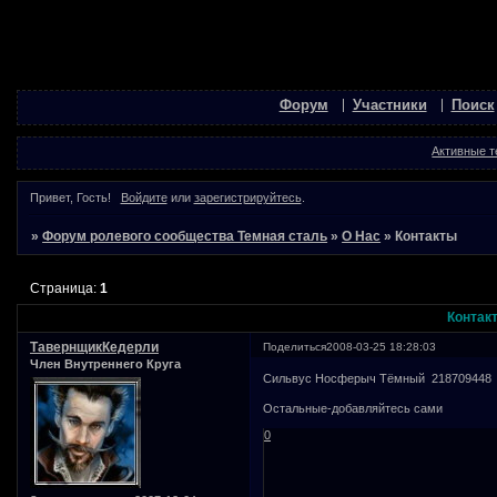
Форум
Участники
Поиск
Активные 
Привет, Гость!
Войдите
или
зарегистрируйтесь
.
»
Форум ролевого сообщества Темная сталь
»
О Нас
»
Контакты
Страница:
1
Контак
ТавернщикКедерли
Поделиться
2008-03-25 18:28:03
Член Внутреннего Круга
Сильвус Носферыч Тёмный 218709448
Остальные-добавляйтесь сами
0